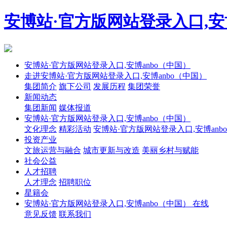
安博站·官方版网站登录入口,安
安博站·官方版网站登录入口,安博anbo（中国）
走进安博站·官方版网站登录入口,安博anbo（中国）
集团简介
旗下公司
发展历程
集团荣誉
新闻动态
集团新闻
媒体报道
安博站·官方版网站登录入口,安博anbo（中国）
文化理念
精彩活动
安博站·官方版网站登录入口,安博anb
投资产业
文旅运营与融合
城市更新与改造
美丽乡村与赋能
社会公益
人才招聘
人才理念
招聘职位
星籍会
安博站·官方版网站登录入口,安博anbo（中国） 在线
意见反馈
联系我们