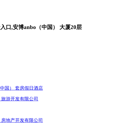
口,安博anbo（中国） 大厦20层
（中国） 套房假日酒店
） 旅游开发有限公司
） 房地产开发有限公司