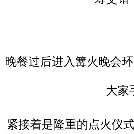
晚餐过后进入篝火晚会环
大家
紧接着是隆重的点火仪