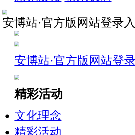
安博站·官方版网站登录入口
安博站·官方版网站登录
精彩活动
文化理念
精彩活动