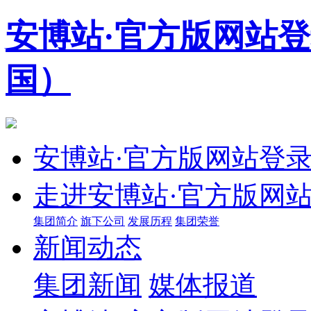
安博站·官方版网站登录
国）
安博站·官方版网站登录
走进安博站·官方版网站
集团简介
旗下公司
发展历程
集团荣誉
新闻动态
集团新闻
媒体报道