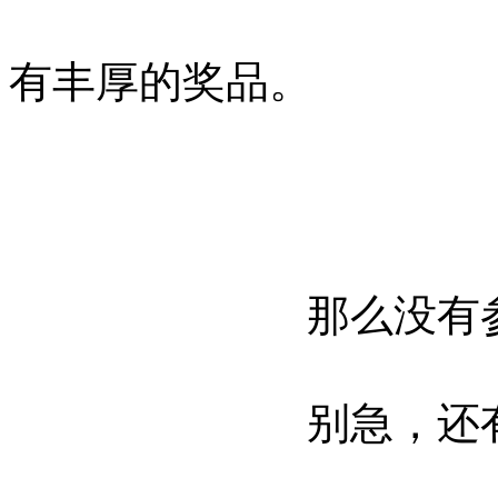
有丰厚的奖品。
那么没有
别急，还