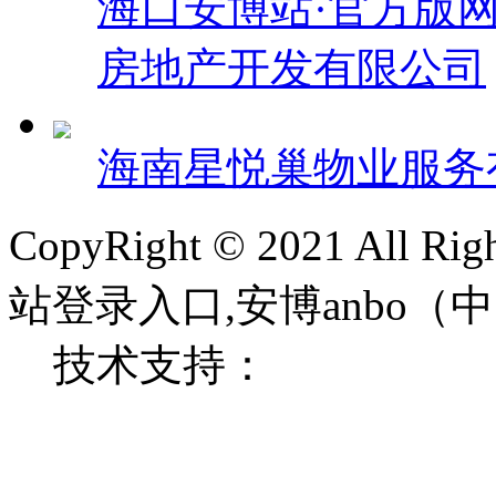
海口安博站·官方版网
房地产开发有限公司
海南星悦巢物业服务
CopyRight © 2021 All
站登录入口,安博anbo
技术支持：