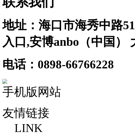
联系我们
地址：海口市海秀中路51
入口,安博anbo（中国） 
电话：0898-66766228
手机版网站
友情链接
LINK