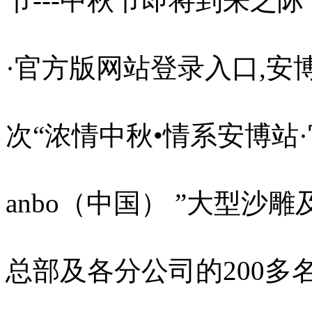
节---中秋节即将到来之际
·官方版网站登录入口,安博
次“浓情中秋•情系安博站
anbo（中国） ”大型
总部及各分公司的200