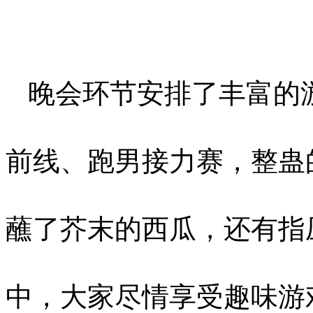
晚会环节安排了丰富的
前线、跑男接力赛，整蛊
蘸了芥末的西瓜，还有指
中，大家尽情享受趣味游